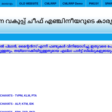
മലയാളം
OLD WEBSITE
CMLRRP
CMLRRP Demo
PMGSY
SPA
ൽ പ്ലാൻ, മൈന്റൻസ് എന്നീ ഫണ്ടുകൾ വിനിയോഗിച്ചു ഇതുവരെ പേയ്
ിട്ടുള്ളതും, തയ്യാറാക്കിയിട്ടുള്ളതുമായ എല്ലാ പാർട്ട് ബില്ലുകളുടേയ
CHAYATS - TVPM, KLM, PTA
HAYATS - ALP, KTM, IDK