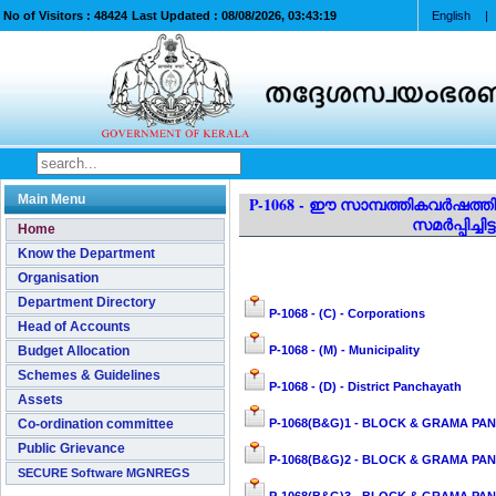
No of Visitors :
48424
Last Updated :
08/08/2026, 03:43:19
English
|
Main Menu
P-1068 - ഈ സാമ്പത്തികവർഷത്തി
സമർപ്പിച്ച
Home
Know the Department
Organisation
Department Directory
P-1068 - (C) - Corporations
Head of Accounts
Budget Allocation
P-1068 - (M) - Municipality
Schemes & Guidelines
P-1068 - (D) - District Panchayath
Assets
Co-ordination committee
P-1068(B&G)1 - BLOCK & GRAMA PAN
Public Grievance
P-1068(B&G)2 - BLOCK & GRAMA PANC
SECURE Software MGNREGS