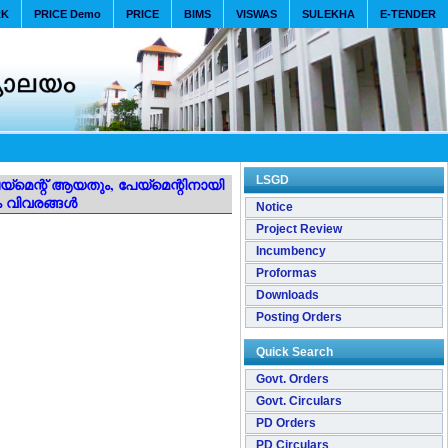
RK
PRICE Demo
PRICE
BIMS
VISWAS
SULEKHA
E-TENDER
LSGD
മെന്റ് ആയതും, പേയ്‌മെന്റിനായി
ും വിവരങ്ങൾ
Notice
Project Review
Incumbency
Proformas
Downloads
Posting Orders
Quick Search
Govt. Orders
Govt. Circulars
PD Orders
PD Circulars