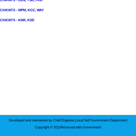
CHAYATS - ERN, TSR, PKD
CHAYATS - MPM, KOZ, WAY
CHAYATS - KNR, KSD
Developed and maintained by Chief Engineer,Local Self Government Department
Copyright © 2011Reserved with Government